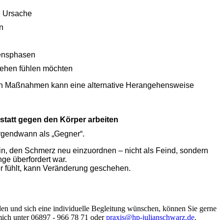
e Ursache
n
ensphasen
ehen fühlen möchten
en Maßnahmen kann eine alternative Herangehensweise
tatt gegen den Körper arbeiten
irgendwann als „Gegner“.
arin, den Schmerz neu einzuordnen – nicht als Feind, sondern
ge überfordert war.
er fühlt, kann Veränderung geschehen.
en und sich eine individuelle Begleitung wünschen, können Sie gerne
mich unter 06897 - 966 78 71 oder
praxis@hp-julianschwarz.de
.