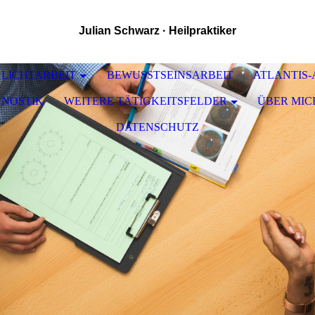
Julian Schwarz · Heilpraktiker
 LICHTARBEIT
BEWUSSTSEINSARBEIT
ATLANTIS
GNOSTIK
WEITERE TÄTIGKEITSFELDER
ÜBER MIC
DATENSCHUTZ