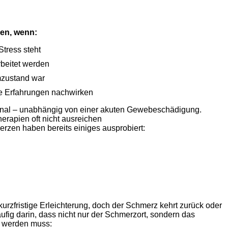
en, wenn:
tress steht
rbeitet werden
mzustand war
he Erfahrungen nachwirken
gnal – unabhängig von einer akuten Gewebeschädigung.
rapien oft nicht ausreichen
rzen haben bereits einiges ausprobiert:
zfristige Erleichterung, doch der Schmerz kehrt zurück oder
äufig darin, dass nicht nur der Schmerzort, sondern das
t werden muss: